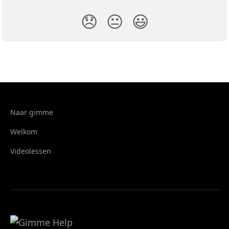
😞
😐
😃
Naar gimme
Welkom
Videolessen