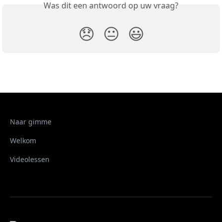
Was dit een antwoord op uw vraag?
😞
😐
😃
Naar gimme
Welkom
Videolessen