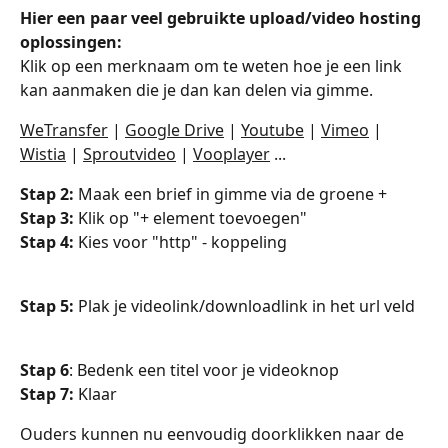
Hier een paar veel gebruikte upload/video hosting 
oplossingen:
Klik op een merknaam om te weten hoe je een link 
kan aanmaken die je dan kan delen via gimme. 
WeTransfer
 | 
Google Drive
 | 
Youtube
 | 
Vimeo
 | 
Wistia
 | 
Sproutvideo
 | 
Vooplayer
 ...
Stap 2:
 Maak een brief in gimme via de groene +
Stap 3:
 Klik op "+ element toevoegen"
Stap 4:
 Kies voor "http" - koppeling
Stap 5:
 Plak je videolink/downloadlink in het url veld
Stap 6
: Bedenk een titel voor je videoknop
Stap 7:
 Klaar
Ouders kunnen nu eenvoudig doorklikken naar de 