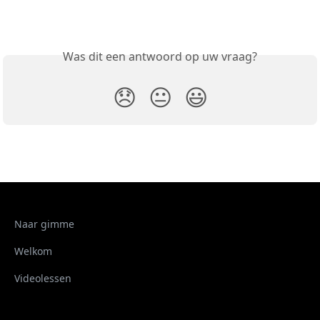
Was dit een antwoord op uw vraag?
😞
😐
😃
Naar gimme
Welkom
Videolessen